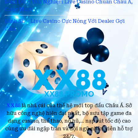
Sảnh DG – Trải Nghiệm Live Casino Chuẩn Châu Á,
Cược Mượt
Sảnh SE – Live Casino Cực Nóng Với Dealer Gợi
Cảm
XX88
là nhà cái của thế hệ mới top đầu Châu Á. Sở
hữu công nghệ hiện đại nhất, bộ sưu tập game đa
dạng casino, thể thao, nổ hũ,... nạp rút tốc độ cao
cùng ưu đãi ngập tràn và đội ngũ nhân viên hỗ trợ
24/7.