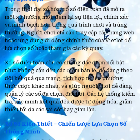
Trong thời đại số hóa, xổ số điện toán đã mở ra
một xu hướng mới, đem lại sự tiện lợi, chính xác
và minh bạch hơn trong quá trình chơi và trúng
thưởng. Người chơi chỉ cần truy cập các trang web
hoặc ứng dụng di động chính thức của Vietlot để
lựa chọn số hoặc tham gia các kỳ quay.
Xổ số điện toán còn có những đặc điểm nổi bật
như: không cần đến các điểm bán lẻ, dễ dàng theo
dõi kết quả qua mạng, tích hợp nhiều phương
thức cược khác nhau, và giúp người chơi dễ dàng
quản lý các số đã chọn, đã chơi. Các hệ thống kiểm
tra, xác minh kết quả đều được tự động hóa, giảm
thiểu tối đa các sai sót hay gian lận.
Xổ Số Kiến Thiết – Chiến Lược Lựa Chọn Số
Thông Minh