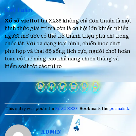
Kết luận
Xố số vietlot
tại XX88 không chỉ đơn thuần là một
hình thức giải trí mà còn là cơ hội lớn khiến nhiều
người mơ ước có thể trở thành triệu phú chỉ trong
chốc lát. Với đa dạng loại hình, chiến lược chơi
phù hợp và thái độ sống tích cực, người chơi hoàn
toàn có thể nâng cao khả năng chiến thắng và
kiểm soát tốt các rủi ro.
This entry was posted in
Xổ Số XX88
. Bookmark the
permalink
.
ADMIN