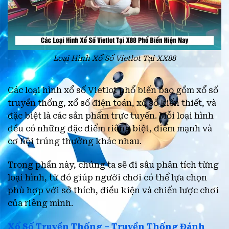
Loại Hình Xổ Số Vietlot Tại XX88
Các loại hình xổ số Vietlot phổ biến bao gồm xổ số
truyền thống, xổ số điện toán, xổ số kiến thiết, và
đặc biệt là các sản phẩm trực tuyến. Mỗi loại hình
đều có những đặc điểm riêng biệt, điểm mạnh và
cơ hội trúng thưởng khác nhau.
Trong phần này, chúng ta sẽ đi sâu phân tích từng
loại hình, từ đó giúp người chơi có thể lựa chọn
phù hợp với sở thích, điều kiện và chiến lược chơi
của riêng mình.
Xổ Số Truyền Thống – Truyền Thống Đánh