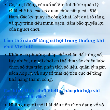
Có, hoạt động của xổ số Vietlot được quản lý
chặt chẽ bởi các cơ quan chức năng của Việt
Nam. Các kỳ quay số công khai, kết quả rõ ràng,
và quy trình đều minh bạch, đảm bảo quyền lợi
của người chơi.
Làm thế nào để tăng cơ hội trúng thưởng khi
chơi Vietlot?
Không có phương pháp chắc chắn để trúng số,
tuy nhiên, người chơi có thể dựa vào chiến lược
chọn số dựa trên phân tích số liệu, quản lý ngân
sách hợp lý, và duy trì thái độ tích cực để tăng
khả năng thành công.
Các hình thức chơi Vietlot nào phù hợp với
người mới bắt đầu?
Những người mới bắt đầu nên chọn dạng xổ số