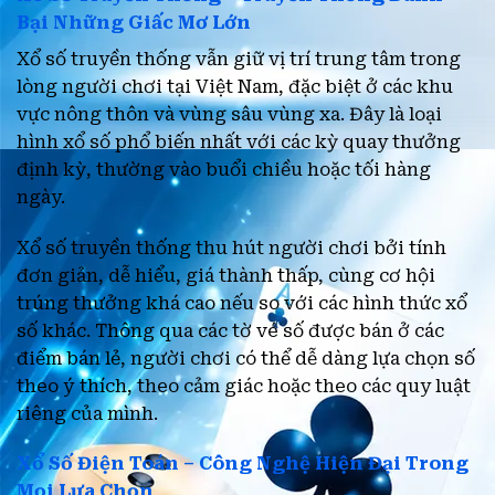
Bại Những Giấc Mơ Lớn
Xổ số truyền thống vẫn giữ vị trí trung tâm trong
lòng người chơi tại Việt Nam, đặc biệt ở các khu
vực nông thôn và vùng sâu vùng xa. Đây là loại
hình xổ số phổ biến nhất với các kỳ quay thưởng
định kỳ, thường vào buổi chiều hoặc tối hàng
ngày.
Xổ số truyền thống thu hút người chơi bởi tính
đơn giản, dễ hiểu, giá thành thấp, cùng cơ hội
trúng thưởng khá cao nếu so với các hình thức xổ
số khác. Thông qua các tờ vé số được bán ở các
điểm bán lẻ, người chơi có thể dễ dàng lựa chọn số
theo ý thích, theo cảm giác hoặc theo các quy luật
riêng của mình.
Xổ Số Điện Toán – Công Nghệ Hiện Đại Trong
Mọi Lựa Chọn