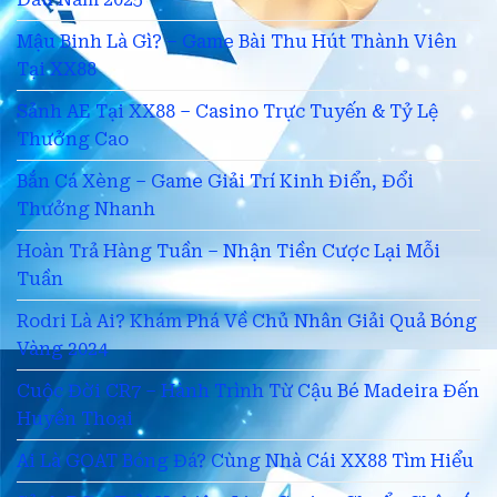
Mậu Binh Là Gì? – Game Bài Thu Hút Thành Viên
Tại XX88
Sảnh AE Tại XX88 – Casino Trực Tuyến & Tỷ Lệ
Thưởng Cao
Bắn Cá Xèng – Game Giải Trí Kinh Điển, Đổi
Thưởng Nhanh
Hoàn Trả Hàng Tuần – Nhận Tiền Cược Lại Mỗi
Tuần
Rodri Là Ai? Khám Phá Về Chủ Nhân Giải Quả Bóng
Vàng 2024
Cuộc Đời CR7 – Hành Trình Từ Cậu Bé Madeira Đến
Huyền Thoại
Ai Là GOAT Bóng Đá? Cùng Nhà Cái XX88 Tìm Hiểu